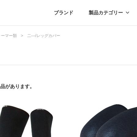
ブランド
製品カテゴリー
ォーマー類
転車
ュース
自転車パーツ
二―/レッグカバー
プレスリリース
アクセサリー
ブログ
ムー
アパ
製品があります。