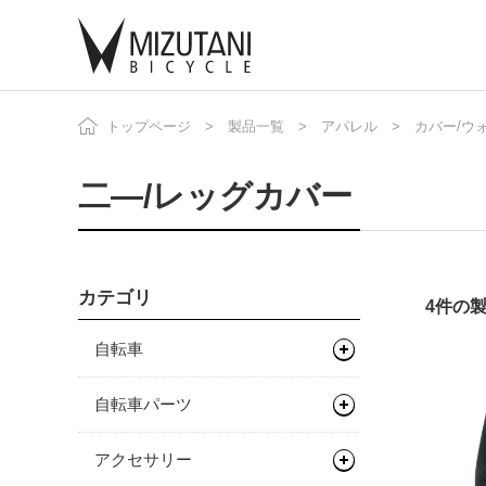
トップページ
製品一覧
アパレル
カバー/ウ
自
ニ
二―/レッグカバー
カテゴリ
4件の
自転車
マウンテンバイク
自転車パーツ
グラベルバイク
フレーム
サドル/シートポスト
アクセサリー
キッズバイク
フレーム