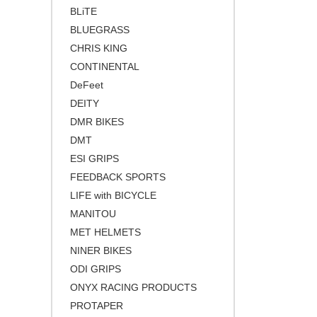
BLiTE
小径/折りたたみ自転車
ブルー
BLUEGRASS
タイムトライアル / トライアスロ
グリーン
ン
CHRIS KING
CONTINENTAL
イエロー
トラベル/ツーリング
DeFeet
ブラウン
キッズバイク
DEITY
ゴールド
シクロクロスバイク
DMR BIKES
シルバー
DMT
クロスバイク / アーバンバイク
ESI GRIPS
その他
FEEDBACK SPORTS
ベージュ
LIFE with BICYCLE
ブロンズ
MANITOU
MET HELMETS
NINER BIKES
ODI GRIPS
ONYX RACING PRODUCTS
PROTAPER