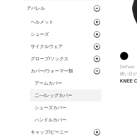
ハンドル/ステム
サドル
バッグ類
アパレル
ロードバイク
完成車
キッズバイク
ヘッドセット
シートポスト
ドロップバー
輪行用品
バックパック
ヘルメット
タイムトライアル / トライア
フレーム
ペダル
フラットバー
ヘッドセット
ボトル/ケージ/アダプター類
バイクパッキング/アクセサリ
輪行袋
スロン
シューズ
ロードバイク
ー
タイヤ/チューブ/シーラント
ステム
関連パーツ
フラットペダル
フェンダー/キャリア/スタン
その他輪行用品
各種アダプター
オールロードバイク
フレーム
サイクルウェア
マウンテンバイク/BMX
ロードバイク
ド
サドルバッグ
ホイール/リム/スルーアクス
ライザーバー
ビンディングペダル
ロードタイヤ（クリンチャ
ハードケース
シクロクロスバイク
フレーム
グローブ/ソックス
グラベルバイク/シクロクロス
マウンテンバイク/BMX
レインウェア
ル
ー）
ワークスタンド/ディスプレ
パニアバッグ
フェンダー
TTバー（エクステンションバ
DeFeet
完成車
フレーム
イスタンド
カバー/ウォーマー類
ツーリング/街乗り/通勤/ミニ
グラベルバイク/シクロクロス
サイクルウェア（メンズ）
グローブ
ハブ
ー）
ロードタイヤ（チューブレス/
完組ホイール
縫い目が
その他バッグ
キャリア
べロ
レディ）
KNEE 
サイクルトレーナー
ワークスタンド
シューズアクセサリー
サイクルウェア（ウィメン
ソックス
アームカバー
ボトムブラケット
リム
フロントハブ
スタンド
トライアスロン/タイムトライ
ズ）
ロードタイヤ（チューブラ
メンテナンス/工具
ディスプレイスタンド
サイクルトレーナー
二―/レッグカバー
フロントフォーク
リムテープ/チューブレステー
リアハブ
ネジ切りタイプ
アル
ー）
プロテクター
プ
ライト/サイクルコンピュー
関連アイテム
関連アイテム
ケミカル
シューズカバー
グリップ/バーテープ
関連パーツ
関連パーツ
リジットフォーク
セーフティライト
MTBタイヤ（クリンチャー）
ター
リムセメント
スタンド
グリース/ルブ
ハンドルカバー
スプロケット/コグ/ディレイ
サスペンションフォーク
グリップ
キッズヘルメット
MTBタイヤ（チューブレス/レ
ライト
ラー
バルブ/チューブレスバルブ
ディ）
工具
キャップ/ビーニー
バーテープ