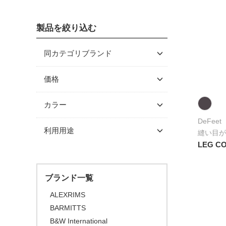
クランク/フロントチェーン
スルーアクスル
シングルコグ
グラベルバイク/CXタイヤ
プロテクター
ビーニー
ホイール
（チューブレス/レディ）
チューブラーテープ
チェーンテンショナー
製品を絞り込む
キャップ
ブレーキ
チェーンリング
アーバンタイヤ
同カテゴリブランド
ディスクロ―ター
チューブ
DeFeet
価格
シーラント
～ \5,000
カラー
\5,001 ～ 10,000
DeFeet
ブラック
利用用途
縫い目が
\10,001 ～ 20,000
ホワイト
LEG C
\20,001 ～ 30,000
ロードバイク
グレー
\30,001 ～ 50,000
マウンテンバイク
オレンジ
ブランド一覧
\50,001 ～
BMX
ピンク
ALEXRIMS
FAT BIKE
BARMITTS
レッド
グラベルバイク
B&W International
パープル