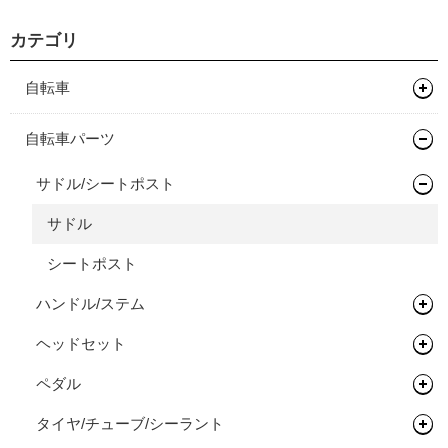
カテゴリ
自転車
マウンテンバイク
自転車パーツ
グラベルバイク
フレーム
サドル/シートポスト
キッズバイク
フレーム
サドル
ロードバイク
完成車
キッズバイク
シートポスト
タイムトライアル / トライアスロン
フレーム
ハンドル/ステム
オールロードバイク
フレーム
ヘッドセット
ドロップバー
シクロクロスバイク
フレーム
ペダル
フラットバー
ヘッドセット
完成車
フレーム
タイヤ/チューブ/シーラント
ステム
関連パーツ
フラットペダル