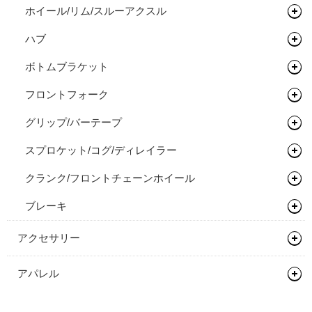
ホイール/リム/スルーアクスル
ライザーバー
ビンディングペダル
ロードタイヤ（クリンチャー）
ハブ
TTバー（エクステンションバー）
ロードタイヤ（チューブレス/レディ）
完組ホイール
ボトムブラケット
ロードタイヤ（チューブラー）
リム
フロントハブ
フロントフォーク
MTBタイヤ（クリンチャー）
リムテープ/チューブレステープ
リアハブ
ネジ切りタイプ
グリップ/バーテープ
MTBタイヤ（チューブレス/レディ）
リムセメント
関連パーツ
関連パーツ
リジットフォーク
スプロケット/コグ/ディレイラー
グラベルバイク/CXタイヤ（チューブレス/レディ）
バルブ/チューブレスバルブ
サスペンションフォーク
グリップ
クランク/フロントチェーンホイール
アーバンタイヤ
スルーアクスル
バーテープ
シングルコグ
ブレーキ
チューブ
チューブラーテープ
チェーンテンショナー
チェーンリング
シーラント
ディスクロ―ター
アクセサリー
バッグ類
アパレル
輪行用品
バックパック
ヘルメット