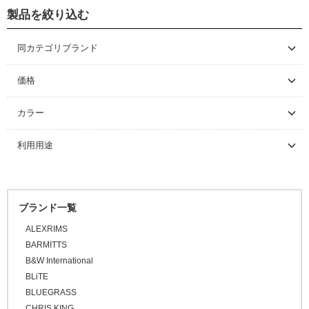
ボトル/ケージ/アダプター類
バイクパッキング/アクセサリー
輪行袋
製品を絞り込む
シューズ
ロードバイク
フェンダー/キャリア/スタンド
サドルバッグ
その他輪行用品
各種アダプター
サイクルウェア
マウンテンバイク/BMX
ロードバイク
同カテゴリブランド
ワークスタンド/ディスプレイスタンド
パニアバッグ
ハードケース
フェンダー
DEITY
グローブ/ソックス
グラベルバイク/シクロクロス
マウンテンバイク/BMX
レインウェア
価格
サイクルトレーナー
その他バッグ
キャリア
ワークスタンド
DMR BIKES
カバー/ウォーマー類
ツーリング/街乗り/通勤/ミニべロ
グラベルバイク/シクロクロス
サイクルウェア（メンズ）
グローブ
～ \5,000
カラー
REFORM
メンテナンス/工具
スタンド
ディスプレイスタンド
サイクルトレーナー
\5,001 ～ 10,000
キャップ/ビーニー
トライアスロン/タイムトライアル
シューズアクセサリー
サイクルウェア（ウィメンズ）
ソックス
アームカバー
SELLE SMP
ブラック
利用用途
\10,001 ～ 20,000
ライト/サイクルコンピューター
関連アイテム
関連アイテム
ケミカル
セーフティライト
プロテクター
二―/レッグカバー
ビーニー
ホワイト
\20,001 ～ 30,000
ロードバイク
スタンド
グリース/ルブ
ライト
グレー
キッズヘルメット
シューズカバー
キャップ
\30,001 ～ 50,000
マウンテンバイク
オレンジ
工具
ブランド一覧
\50,001 ～
ハンドルカバー
BMX
ピンク
ALEXRIMS
プロテクター
FAT BIKE
レッド
BARMITTS
グラベルバイク
B&W International
パープル
小径/折りたたみ自転車
BLiTE
ブルー
BLUEGRASS
タイムトライアル / トライアスロン
グリーン
CHRIS KING