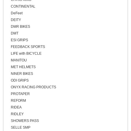
トラベル/ツーリング
CONTINENTAL
イエロー
キッズバイク
DeFeet
ブラウン
DEITY
シクロクロスバイク
ゴールド
DMR BIKES
クロスバイク / アーバンバイク
シルバー
DMT
ESI GRIPS
その他
FEEDBACK SPORTS
ベージュ
LIFE with BICYCLE
ブロンズ
MANITOU
MET HELMETS
NINER BIKES
ODI GRIPS
ONYX RACING PRODUCTS
PROTAPER
REFORM
RIDEA
RIDLEY
SHOWERS PASS
SELLE SMP