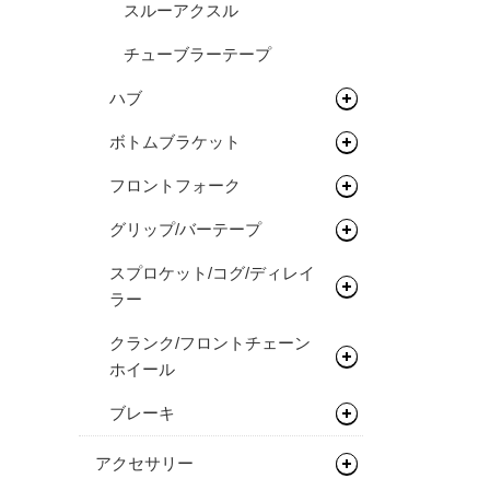
スルーアクスル
グラベルバイク/CXタイヤ
（チューブレス/レディ）
チューブラーテープ
アーバンタイヤ
ハブ
チューブ
ボトムブラケット
フロントハブ
シーラント
フロントフォーク
リアハブ
ネジ切りタイプ
グリップ/バーテープ
関連パーツ
関連パーツ
リジットフォーク
スプロケット/コグ/ディレイ
サスペンションフォーク
グリップ
ラー
バーテープ
クランク/フロントチェーン
シングルコグ
ホイール
チェーンテンショナー
ブレーキ
チェーンリング
ディスクロ―ター
アクセサリー