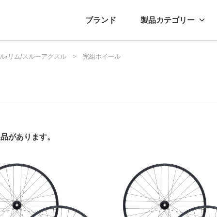
ブランド
製品カテゴリー
ル/リム/スルーアクスル
転車
ュース
自転車パーツ
プレスリリース
完組ホイール
アクセサリー
ブログ
ムー
アパ
製品があります。