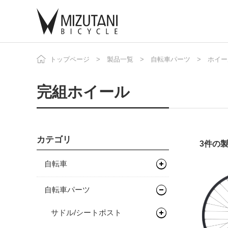
トップページ
製品一覧
自転車パーツ
ホイー
自
ニ
完組ホイール
カテゴリ
3件の
自転車
マウンテンバイク
自転車パーツ
グラベルバイク
フレーム
サドル/シートポスト
キッズバイク
フレーム