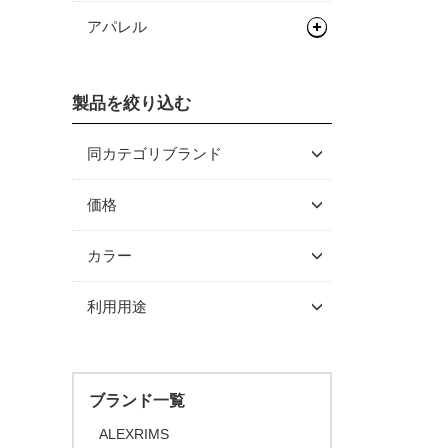
バッグ類
アパレル
輪行用品
バックパック
ヘルメット
ボトル/ケージ/アダプター類
バイクパッキング/アクセサリ
輪行袋
製品を絞り込む
シューズ
ロードバイク
ー
フェンダー/キャリア/スタン
その他輪行用品
各種アダプター
サイクルウェア
マウンテンバイク/BMX
ロードバイク
同カテゴリブランド
ド
サドルバッグ
ハードケース
グローブ/ソックス
グラベルバイク/シクロクロス
マウンテンバイク/BMX
レインウェア
CHRIS KING
価格
ワークスタンド/ディスプレ
パニアバッグ
フェンダー
イスタンド
カバー/ウォーマー類
ツーリング/街乗り/通勤/ミニ
グラベルバイク/シクロクロス
サイクルウェア（メンズ）
グローブ
その他バッグ
キャリア
～ \5,000
カラー
べロ
サイクルトレーナー
ワークスタンド
キャップ/ビーニー
シューズアクセサリー
サイクルウェア（ウィメン
ソックス
アームカバー
\5,001 ～ 10,000
スタンド
トライアスロン/タイムトライ
ズ）
ブラック
利用用途
メンテナンス/工具
ディスプレイスタンド
サイクルトレーナー
二―/レッグカバー
ビーニー
\10,001 ～ 20,000
アル
ホワイト
プロテクター
\20,001 ～ 30,000
ロードバイク
ライト/サイクルコンピュー
関連アイテム
関連アイテム
ケミカル
シューズカバー
キャップ
セーフティライト
グレー
ター
\30,001 ～ 50,000
マウンテンバイク
スタンド
グリース/ルブ
ハンドルカバー
オレンジ
キッズヘルメット
ブランド一覧
\50,001 ～
ライト
BMX
工具
ピンク
ALEXRIMS
FAT BIKE