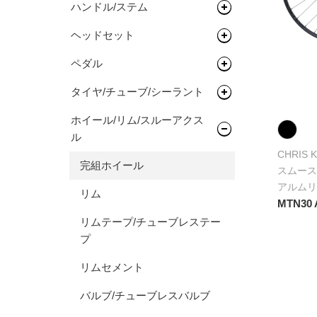
ハンドル/ステム
サドル
ロードバイク
完成車
キッズバイク
ヘッドセット
シートポスト
ドロップバー
タイムトライアル / トライア
フレーム
ペダル
フラットバー
ヘッドセット
スロン
タイヤ/チューブ/シーラント
ステム
関連パーツ
フラットペダル
オールロードバイク
フレーム
ホイール/リム/スルーアクス
ライザーバー
ビンディングペダル
ロードタイヤ（クリンチャ
シクロクロスバイク
フレーム
ル
ー）
TTバー（エクステンションバ
CHRIS 
完成車
フレーム
ー）
ロードタイヤ（チューブレス/
完組ホイール
スムース
レディ）
アルムリム
リム
MTN30 
ロードタイヤ（チューブラ
リムテープ/チューブレステー
ー）
プ
MTBタイヤ（クリンチャー）
リムセメント
MTBタイヤ（チューブレス/レ
バルブ/チューブレスバルブ
ディ）