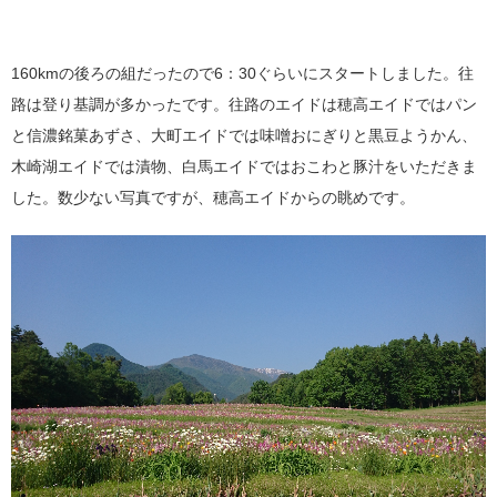
160kmの後ろの組だったので6：30ぐらいにスタートしました。往
路は登り基調が多かったです。往路のエイドは穂高エイドではパン
と信濃銘菓あずさ、大町エイドでは味噌おにぎりと黒豆ようかん、
木崎湖エイドでは漬物、白馬エイドではおこわと豚汁をいただきま
した。数少ない写真ですが、穂高エイドからの眺めです。