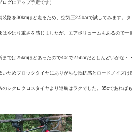
ブログにアップ予定です）
舗装路を30kmほど走るため、空気圧2.5barで試してみます
象はやはり重さを感じましたが、エアボリュームもあるので一
所までは25kmほどあったので40cで2.5barだとしんどいか
低いためブロックタイヤにありがちな抵抗感とロードノイズは
系のシクロクロスタイヤより巡航はラクでした。35cであれば