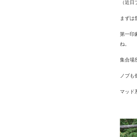
（近日
まずは
第一印
ね。
集合場
ノブも
マッド