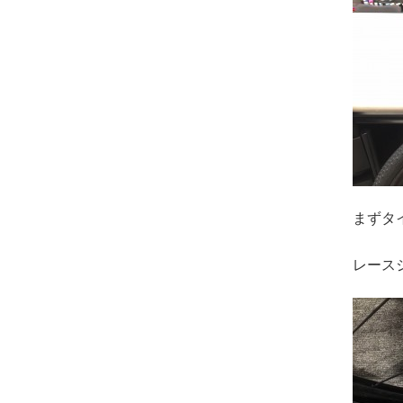
まずタ
レース