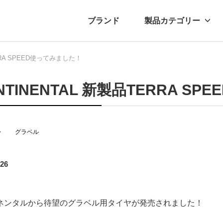
ブランド
製品カテゴリー
RRA SPEED使ってみました！
転車
ュース
自転車パーツ
プレスリリース
アクセサリー
ブログ
ムー
アパ
NTINENTAL 新製品TERRA S
レ
グラベル
.26
ネンタルから待望のグラベル用タイヤが発売されました！