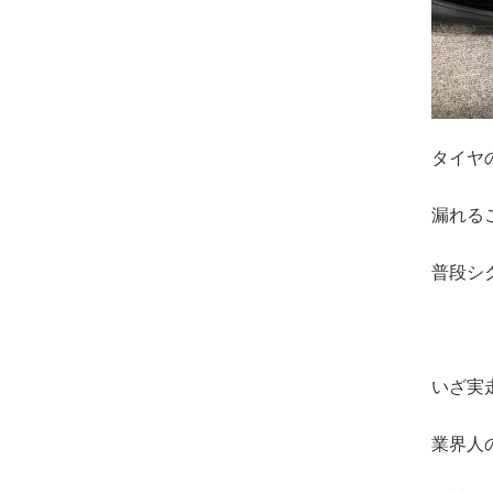
タイヤ
漏れる
普段シ
いざ実
業界人