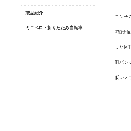
製品紹介
コンチ
ミニベロ・折りたたみ自転車
3拍子
またM
耐パン
低いノブ