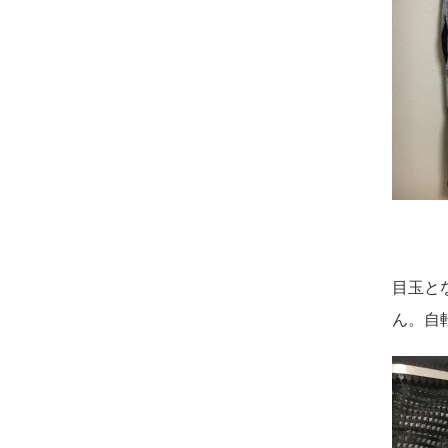
目玉と
ん。自