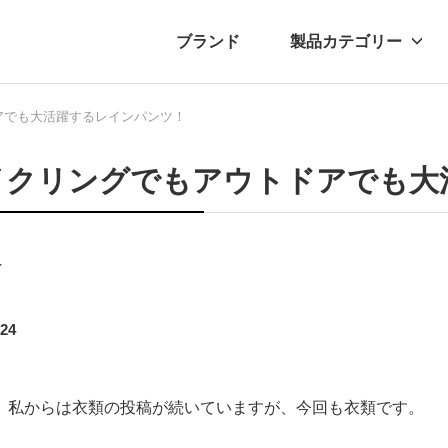
ブランド
製品カテゴリー
アでも大活躍するレインパンツ！
転車
ュース
自転車パーツ
プレスリリース
アクセサリー
ブログ
ムー
アパ
イクリングでもアウトドアでも大
レ
.24
。私からは衣類の投稿が続いていますが、今回も衣類です。