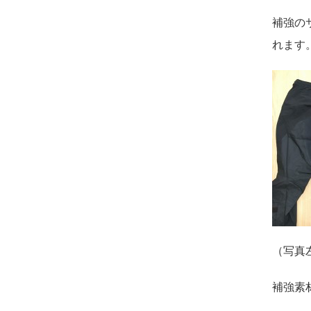
補強のサ
れます
（写真
補強素