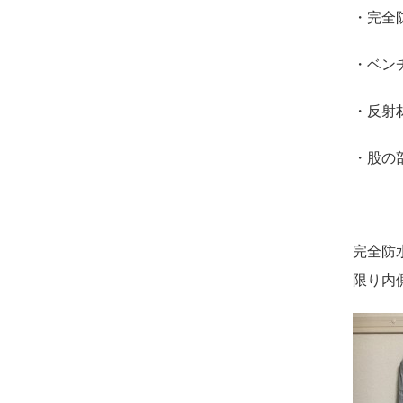
・完全
・ベン
・反射
・股の
完全防
限り内