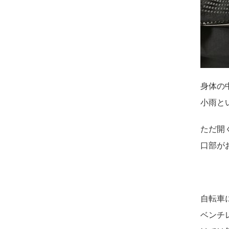
身体の
小雨と
ただ開
口部が
自転車
ベンチ