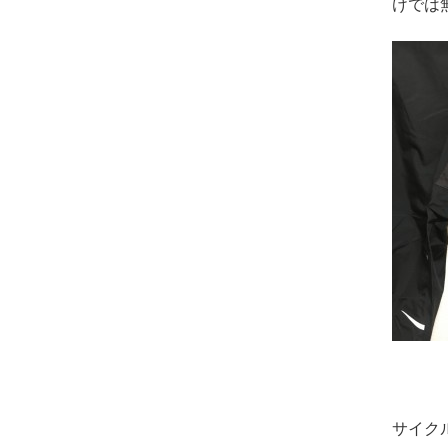
けでは
サイク