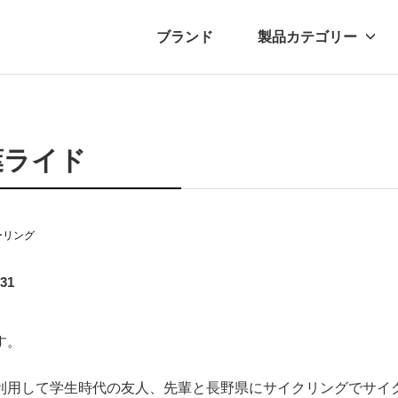
ブランド
製品カテゴリー
転車
ュース
自転車パーツ
プレスリリース
アクセサリー
ブログ
ムー
アパ
葉ライド
ーリング
.31
す。
利用して学生時代の友人、先輩と長野県にサイクリングでサイ