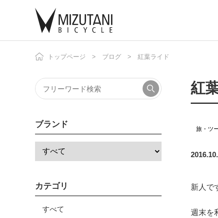
トップページ
ブログ
紅葉ライド
自
ニ
紅
ブランド
旅・ツ
2016.10
カテゴリ
新人で
すべて
週末を