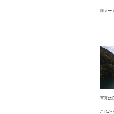
同メー
写真は
これか