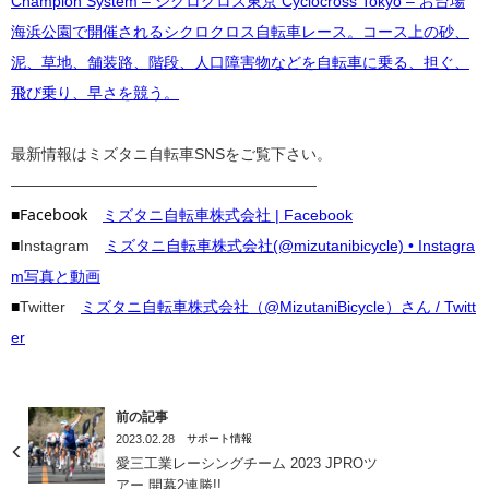
Champion System – シクロクロス東京 Cyclocross Tokyo – お台場
海浜公園で開催されるシクロクロス自転車レース。コース上の砂、
泥、草地、舗装路、階段、人口障害物などを自転車に乗る、担ぐ、
飛び乗り、早さを競う。
最新情報はミズタニ自転車SNSをご覧下さい。
————————————————————
■Facebook
ミズタニ自転車株式会社 | Facebook
■
Instagram
ミズタニ自転車株式会社(@mizutanibicycle) • Instagra
m写真と動画
■
Twitter
ミズタニ自転車株式会社（@MizutaniBicycle）さん / Twitt
er
前の記事
2023.02.28
サポート情報
愛三工業レーシングチーム 2023 JPROツ
アー 開幕2連勝!!