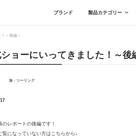
ブランド
製品カテゴリー
た！～後編～
転車
ュース
自転車パーツ
プレスリリース
アクセサリー
ブログ
ムー
アパ
北ショーにいってきました！～後
ト
旅・ツーリング
.17
張のレポートの後編です！
ご覧になっていない方はこちらから↓