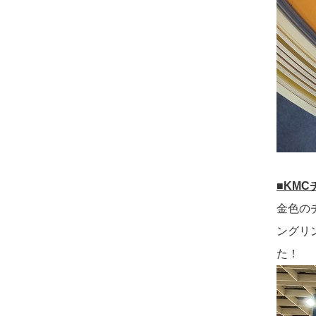
■KMC
金色の
ングリ
た！