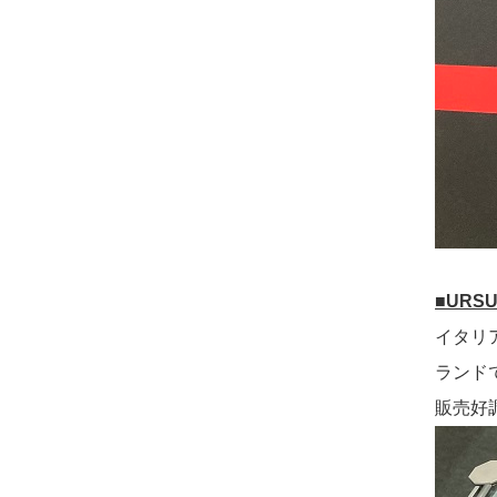
■URS
イタリ
ランド
販売好