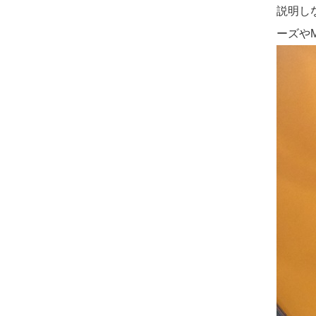
説明しな
ーズや