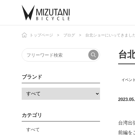
トップページ
ブログ
台北ショーにいってきまし
自
ニ
台
ブランド
イベン
2023.05
カテゴリ
台湾出
すべて
前編を