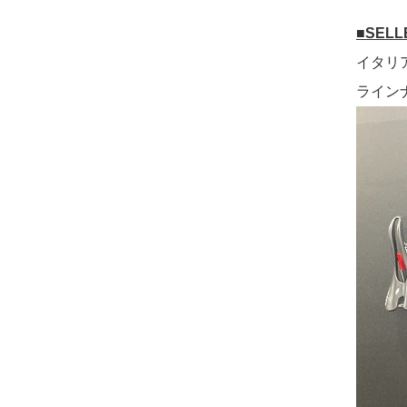
■SELL
イタリ
ライン