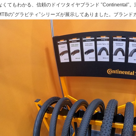
くてもわかる、信頼のドイツタイヤブランド "Continental"。
MTBの"グラビティ"シリーズが展示してありました。ブランド