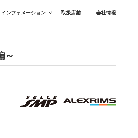
インフォメーション
取扱店舗
会社情報
ビー
レル
編～