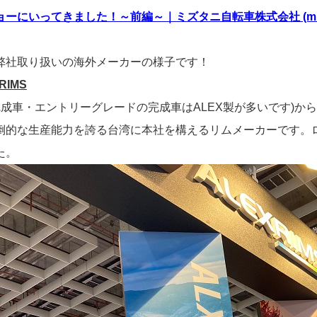
ーにいってきました！～前編～｜ミズタニ自転車株式会社 (mizutani
弊社取り扱いの海外メーカーの様子です！
RIMS
(完成車・エントリーグレードの完成車はALEX製が多いです)
倒的な生産能力を誇る台湾に本社を構えるリムメーカーです。ロ
た。