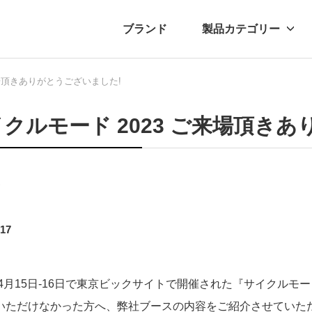
ブランド
製品カテゴリー
来場頂きありがとうございました!
転車
ュース
自転車パーツ
プレスリリース
アクセサリー
ブログ
ムー
アパ
クルモード 2023 ご来場頂き
ト
.17
年4月15日-16日で東京ビックサイトで開催された『サイクルモー
いただけなかった方へ、弊社ブースの内容をご紹介させていた