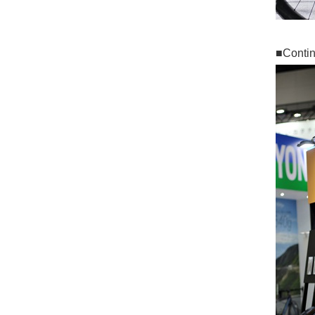
■Contin