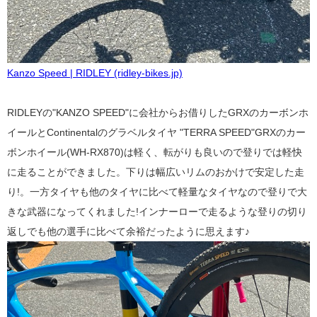
Kanzo Speed | RIDLEY (ridley-bikes.jp)
RIDLEYの"KANZO SPEED"に会社からお借りしたGRXのカーボンホ
イールとContinentalのグラベルタイヤ "TERRA SPEED"GRXのカー
ボンホイール(WH-RX870)は軽く、転がりも良いので登りでは軽快
に走ることができました。下りは幅広いリムのおかけで安定した走
り!。一方タイヤも他のタイヤに比べて軽量なタイヤなので登りで大
きな武器になってくれました!インナーローで走るような登りの切り
返しでも他の選手に比べて余裕だったように思えます♪