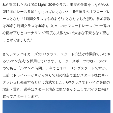
私が参加したのは"GX Light" 30分クラス。出展の仕事をしながら休
憩時間にレース参加しなければいけないと、5年振りのオフロードレ
ースとなり「1時間クラスはやめよう!」となりました(笑)。参加者数
は20名(1時間クラスは40名)。久々,,,のオフロードレースでの一番の
心配が下りとコーナリング!適度な人数なので大きな不安もなく望む
ことができました!
さてシマノバイカーズのGXクラス、スタート方法が特徴的でいわゆ
る"ルマン方式"を採用しています。モータースポーツ3大レースの1
つである「ルマン24時間」、今でこそローリングスタートですが、
以前はドライバーが車から降りて別の地点で並びスタート後に車へ
ダッシュし発進するという方式でした。GXクラスでもバイクを他の
場所へ置き、選手はスタート地点に並びダッシュしてバイクに飛び
乗ってスタートします。