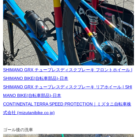
SHIMANO GRX チューブレスディスクブレーキ フロントホイール |
SHIMANO BIKE(自転車部品)-日本
SHIMANO GRX チューブレスディスクブレーキ リアホイール | SHI
MANO BIKE(自転車部品)-日本
CONTINENTAL TERRA SPEED PROTECTION｜ミズタニ自転車株
式会社 (mizutanibike.co.jp)
ゴール後の洗車