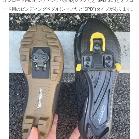
オンロード用のビンディングペダル(シマノだと"SPD-SL")とオフロ
ード用のビンディングペダル(シマノだと"SPD")タイプがあります。