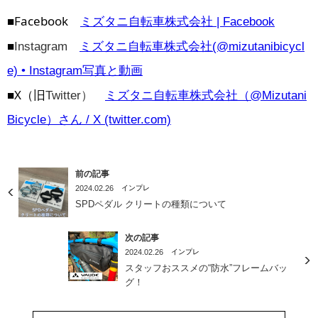
■Facebook
ミズタニ自転車株式会社 | Facebook
■
Instagram
ミズタニ自転車株式会社(@mizutanibicycl
e) • Instagram写真と動画
■X（旧
Twitter）
ミズタニ自転車株式会社（@Mizutani
Bicycle）さん / X (twitter.com)
前の記事
2024.02.26
インプレ
SPDペダル クリートの種類について
次の記事
2024.02.26
インプレ
スタッフおススメの“防水”フレームバッ
グ！