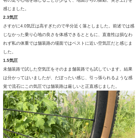
有の走り心地を感じることが少なく、地面からの振動、突き上げを
感じました。
2.3気圧
さすがに4.0気圧は高すぎたので半分近く落としました。前述では感
じなかった乗り心地の良さを体感できるとともに、直進性は損なわ
れず私の体重では舗装路の場面ではベストに近い空気圧だと感じま
した。
1.5気圧
未舗装路で試した空気圧をそのまま舗装路でも試しています。結果
は分かってはいましたが、だぼったい感じ、引っ張られるような感
覚で流石にこの気圧では舗装路は厳しいと正直感じました。