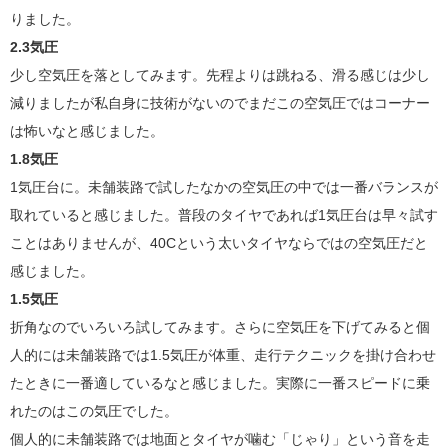
りました。
2.3気圧
少し空気圧を落としてみます。先程よりは跳ねる、滑る感じは少し
減りましたが私自身に技術がないのでまだこの空気圧ではコーナー
は怖いなと感じました。
1.8気圧
1気圧台に。未舗装路で試したなかの空気圧の中では一番バランスが
取れていると感じました。普段のタイヤであれば1気圧台は早々試す
ことはありませんが、40Cという太いタイヤならではの空気圧だと
感じました。
1.5気圧
折角なのでいろいろ試してみます。さらに空気圧を下げてみると個
人的には未舗装路では1.5気圧が体重、走行テクニックを掛け合わせ
たときに一番適しているなと感じました。実際に一番スピードに乗
れたのはこの気圧でした。
個人的に未舗装路では地面とタイヤが噛む「じゃり」という音を走