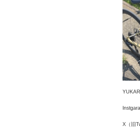
YUKA
Instga
X（旧Tw