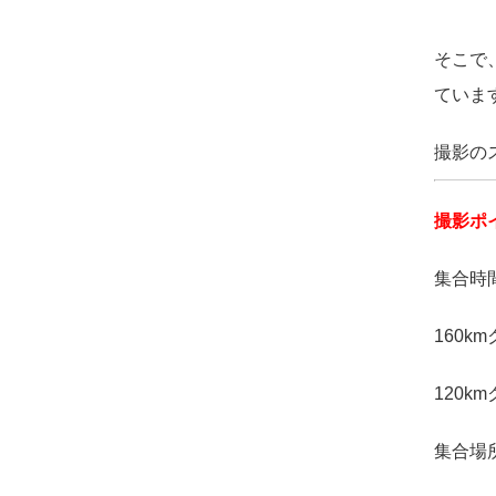
そこで
ていま
撮影の
撮影ポ
集合時間
160k
120k
集合場所