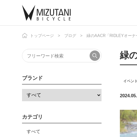
トップページ
ブログ
緑のAACR「RIDLEYオ
自
ニ
緑の
ブランド
イベン
2024.05
カテゴリ
すべて