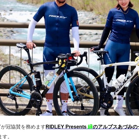
EYが冠協賛を務めます
RIDLEY Presents
緑
のアルプスあづみの
ます。