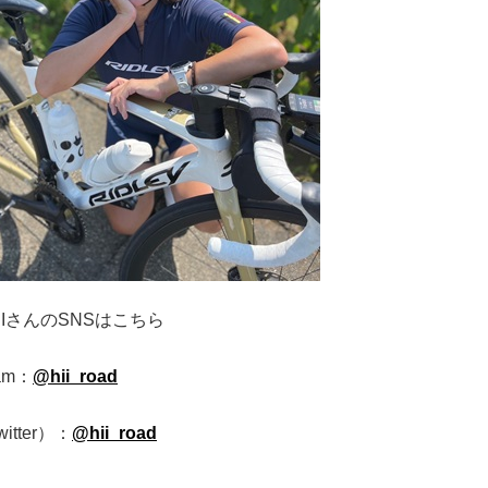
RIさんのSNSはこちら
ram：
@hii_road
itter）：
@hii_road