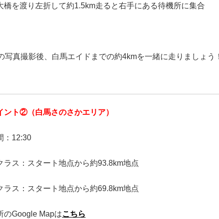
大橋を渡り左折して約1.5km走ると右手にある待機所に集合
分の写真撮影後、白馬エイドまでの約4kmを一緒に走りましょう
イント②（白馬さのさかエリア）
：12:30
mクラス：スタート地点から約93.8km地点
mクラス：スタート地点から約69.8km地点
のGoogle Mapは
こちら