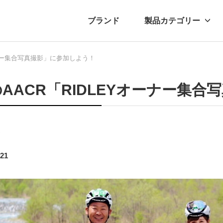
ブランド
製品カテゴリー
ーナー集合写真撮影」に参加しよう！
転車
ュース
自転車パーツ
プレスリリース
アクセサリー
ブログ
ムー
アパ
AACR「RIDLEYオーナー集
ト
.21