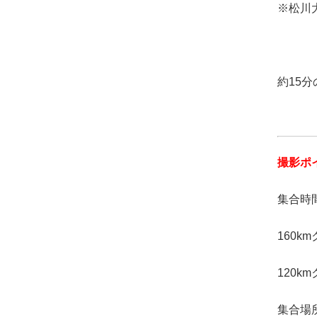
※松川
約15
撮影ポ
集合時間
160k
120k
集合場所