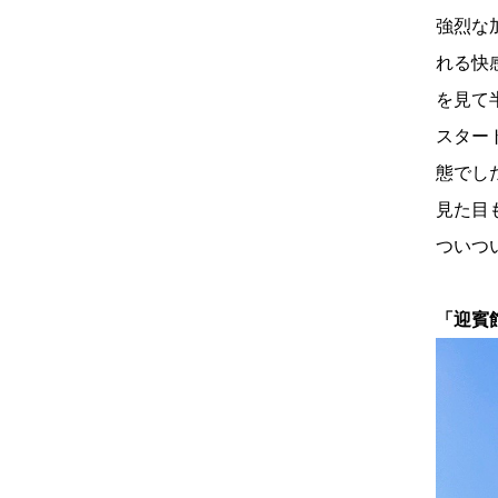
強烈な
れる快
を見て
スター
態でし
見た目
ついつ
「迎賓