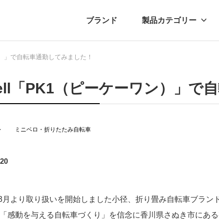
ブランド
製品カテゴリー
ーワン）」で自転車通勤してみました！
転車
ュース
自転車パーツ
プレスリリース
アクセサリー
ブログ
ムー
アパ
rell「PK1（ピーケーワン）」
レ
ミニベロ・折りたたみ自転車
.20
4年3月より取り扱いを開始しました小径、折り畳み自転車ブラン
ellは「感動を与える自転車づくり」を信念に香川県さぬき市に