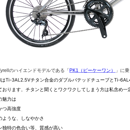
yrellのハイエンドモデルである「
PK1（ピーケーワン）
」に乗
1はTi-3AL2.5Vチタン合金のダブルバテッドチューブとTi
ております
チタンと聞くとワクワクしてしまう方は私含め一
。
の魅力は
かつ高強度
のような、しなやかさ
ン独特の色合い等、質感が高い