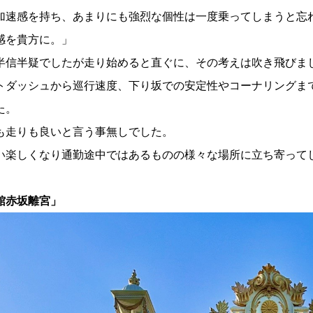
加速感を持ち、あまりにも強烈な個性は一度乗ってしまうと忘
感を貴方に。」
半信半疑でしたが走り始めると直ぐに、その考えは吹き飛びま
トダッシュから巡行速度、下り坂での安定性やコーナリングまで
た。
も走りも良いと言う事無しでした。
い楽しくなり通勤途中ではあるものの様々な場所に立ち寄って
館赤坂離宮」