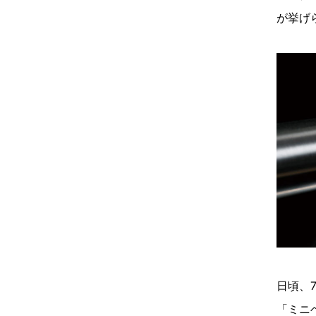
が挙げ
日頃、7
「ミニ