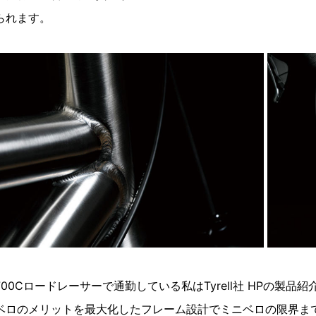
られます。
00Cロードレーサーで通勤している私はTyrell社 HPの製品
ベロのメリットを最大化したフレーム設計でミニベロの限界ま