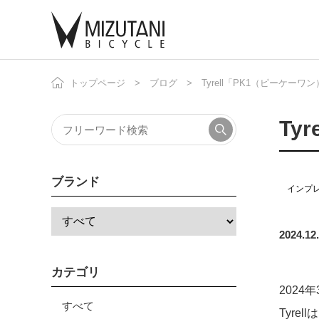
トップページ
ブログ
Tyrell「PK1（ピーケ
自
ニ
Ty
ブランド
インプ
2024.12
カテゴリ
202
すべて
Tyr