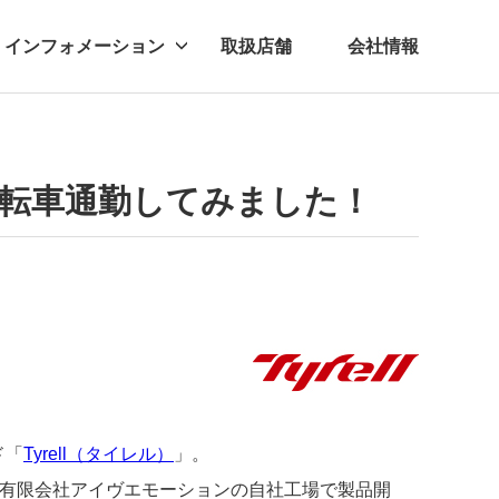
インフォメーション
取扱店舗
会社情報
ビー
レル
で自転車通勤してみました！
ド「
Tyrell（タイレル）
」。
ある有限会社アイヴエモーションの自社工場で製品開