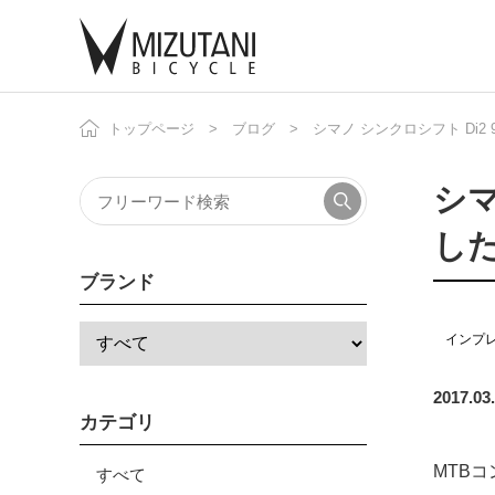
トップページ
ブログ
シマノ シンクロシフト Di2
自
ニ
シマ
し
ブランド
インプ
2017.03
カテゴリ
MTBコ
すべて