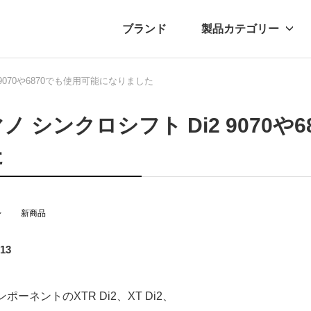
ブランド
製品カテゴリー
 9070や6870でも使用可能になりました
転車
ュース
自転車パーツ
プレスリリース
アクセサリー
ブログ
ムー
アパ
ノ シンクロシフト Di2 9070
た
レ
新商品
.13
ンポーネントのXTR Di2、XT Di2、