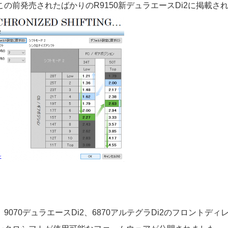
この前発売されたばかりのR9150新デュラエースDi2に掲載
9070デュラエースDi2、6870アルテグラDi2のフロントデ