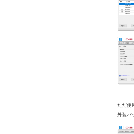
ただ使
外装バ