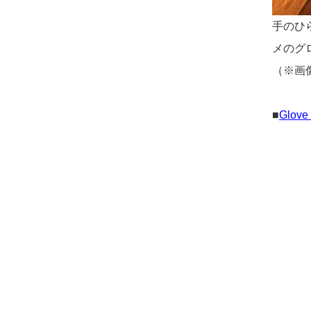
手のひ
メのグ
（※画
■
Glove