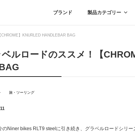
ブランド
製品カテゴリー
OME】KNURLED HANDLEBAR BAG
転車
ュース
自転車パーツ
プレスリリース
アクセサリー
ブログ
ムー
アパ
ベルロードのススメ！【CHROME】
 BAG
レ
旅・ツーリング
.11
のNiner bikes RLT9 steelに引き続き、グラベルロード