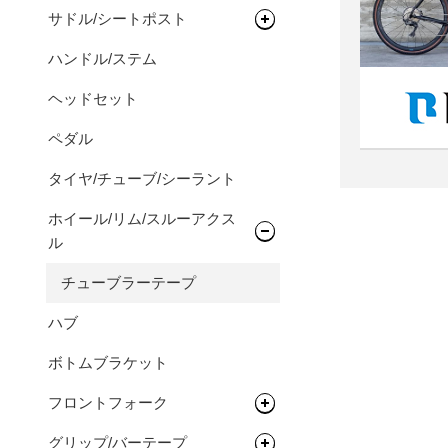
マウンテンバイク
サドル/シートポスト
グラベルバイク
ハンドル/ステム
サドル
折りたたみ自転車
ヘッドセット
ミニベロ（小径車）
ペダル
タイヤ/チューブ/シーラント
ホイール/リム/スルーアクス
ル
チューブラーテープ
ハブ
ボトムブラケット
フロントフォーク
グリップ/バーテープ
リジットフォーク