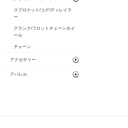
スプロケット/コグ/ディレイラ
サスペンションフォーク
グリップ
ー
バーテープ
クランク/フロントチェーンホイ
ール
チェーン
アクセサリー
バッグ類
アパレル
ボトル/ケージ/アダプター類
バックパック
ヘルメット
フェンダー/キャリア/スタン
バイクパッキング/アクセサリ
シューズ
マウンテンバイク/BMX
ド
ー
サイクルウェア
ワークスタンド/ディスプレイス
キャリア
タンド
グローブ/ソックス
プロテクター