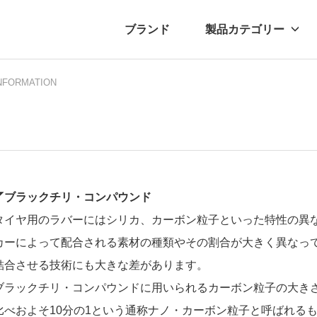
ブランド
製品カテゴリー
NFORMATION
転車
ュース
自転車パーツ
プレスリリース
アクセサリー
ブログ
ムー
アパ
◤ブラックチリ・コンパウンド
タイヤ用のラバーにはシリカ、カーボン粒子といった特性の異
カーによって配合される素材の種類やその割合が大きく異なっ
結合させる技術にも大きな差があります。
ブラックチリ・コンパウンドに用いられるカーボン粒子の大き
比べおよそ10分の1という通称ナノ・カーボン粒子と呼ばれる