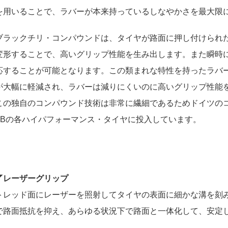
を用いることで、ラバーが本来持っているしなやかさを最大限
ブラックチリ・コンパウンドは、タイヤが路面に押し付けられ
変形することで、高いグリップ性能を生み出します。また瞬時
応することが可能となります。この類まれな特性を持ったラバ
が大幅に軽減され、ラバーは減りにくいのに高いグリップ性能
この独自のコンパウンド技術は非常に繊細であるためドイツのコル
TBの各ハイパフォーマンス・タイヤに投入しています。
◤レーザーグリップ
トレッド面にレーザーを照射してタイヤの表面に細かな溝を刻
で路面抵抗を抑え、あらゆる状況下で路面と一体化して、安定