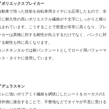
◤ポリエックスブレイカー
自動車で培った技術を自転車用タイヤにも応用したもので、非
常に耐久性の高いポリエステル繊維が十文字にしっかりと織り
込まれています。こうすることで密度が非常に高くなり、ブレ
ーカーは異物に対する耐性が向上するだけでなく、パンクに対
する耐性も特に高くなります。
コンチネンタルでは耐パンクシートとしてロード用パフォーマ
ンス・タイヤに使用しています。
◤デュラスキン
スレに強いポリアミド繊維を網状にしたシートをカーカスの1
番外側に接合することで、不整地などでタイヤが不意に受ける