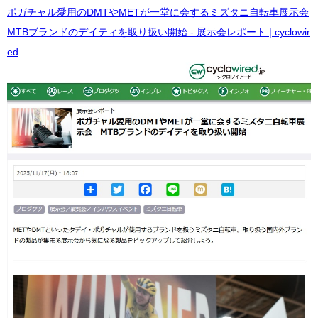
ポガチャル愛用のDMTやMETが一堂に会するミズタニ自転車展示会
MTBブランドのデイティを取り扱い開始 - 展示会レポート | cyclowir
ed