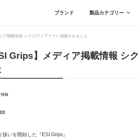
ブランド
製品カテゴリー
】メディア掲載情報 シクロワイアードに掲載されました
転車
ュース
自転車パーツ
プレスリリース
アクセサリー
ブログ
ムー
アパ
SI Grips】メディア掲載情報
た
ド情報
.03
扱いを開始した『ESI Grips』