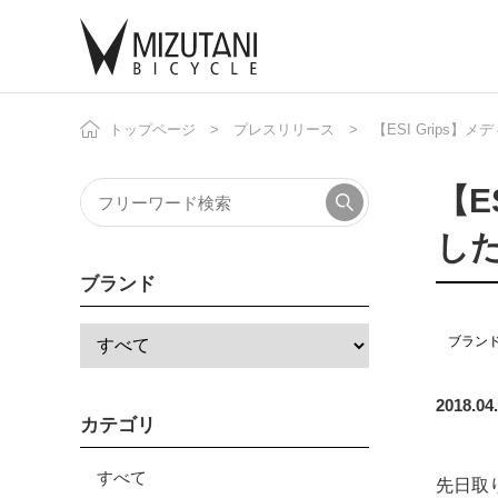
トップページ
プレスリリース
【ESI Grips
自
ニ
【E
し
ブランド
ブラン
2018.04
カテゴリ
すべて
先日取り