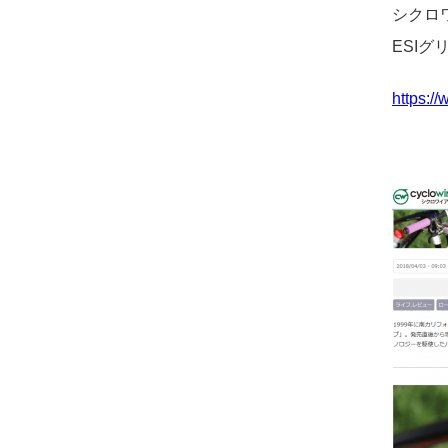
シクロ
ESI
https:/