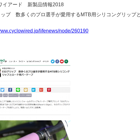
ワイアード 新製品情報2018
グリップ 数多くのプロ選手が愛用するMTB用シリコングリップ
/www.cyclowired.jp/lifenews/node/260190