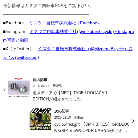
最新情報はミズタニ自転車SNSをご覧下さい。
————————————————————
■Facebook
ミズタニ自転車株式会社 | Facebook
■
Instagram
ミズタニ自転車株式会社(@mizutanibicycle) • Instagra
m写真と動画
■X（旧
Twitter）
ミズタニ自転車株式会社（@MizutaniBicycle）さ
ん / X (twitter.com)
前の記事
2026.02.27
新製品
各メディアで【MET】TADEJ POGAČAR
EDITIONが紹介されました！
次の記事
2026.02.10
新製品
cyclowired.jpで【DMR BIKES】GRIDLOC
K GRIP & SWEEPER BARが紹介されま
した！