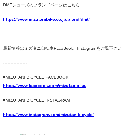
DMTシューズのブランドページはこちら↓
https://www.mizutanibike.co.jp/brand/dmt/
最新情報はミズタニ自転車FaceBook、Instagramをご覧下さい
----------------
■MIZUTANI BICYCLE FACEBOOK
ht
tps://www.facebook.com/mizutanibike/
■MIZUTANI BICYCLE INSTAGRAM
https://www.instagram.com/mizutanibicycle/