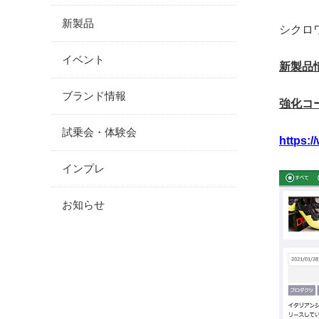
新製品
シクロワイ
イベント
新製品情
ブランド情報
強化コ
試乗会・体験会
https:/
インプレ
お知らせ