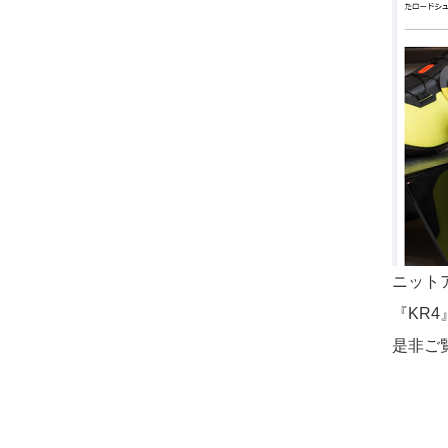
ニット
『KR
是非ご