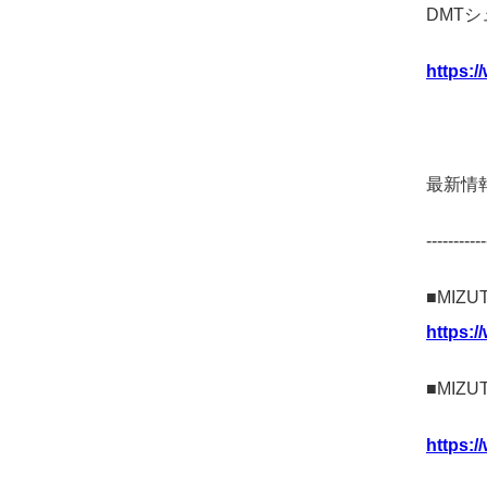
DMT
https:/
最新情報
-----------
■MIZU
ht
tps:/
■MIZU
https:/