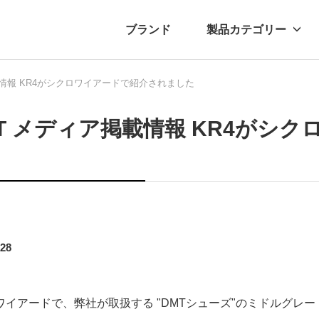
ブランド
製品カテゴリー
載情報 KR4がシクロワイアードで紹介されました
転車
ュース
自転車パーツ
プレスリリース
アクセサリー
ブログ
ムー
アパ
T メディア掲載情報 KR4がシ
.28
ワイアードで、弊社が取扱する "DMTシューズ"のミドルグレー