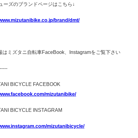
シューズのブランドページはこちら↓
/www.mizutanibike.co.jp/brand/dmt/
はミズタニ自転車FaceBook、Instagramをご覧下さい
-----
TANI BICYCLE FACEBOOK
/www.facebook.com/mizutanibike/
TANI BICYCLE INSTAGRAM
/www.instagram.com/mizutanibicycle/