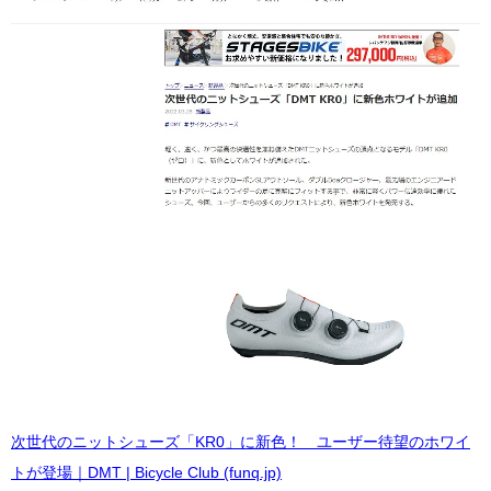
次世代のニットシューズ「KR0」に新色！ ユーザー待望のホワイ
トが登場｜DMT | Bicycle Club (funq.jp)