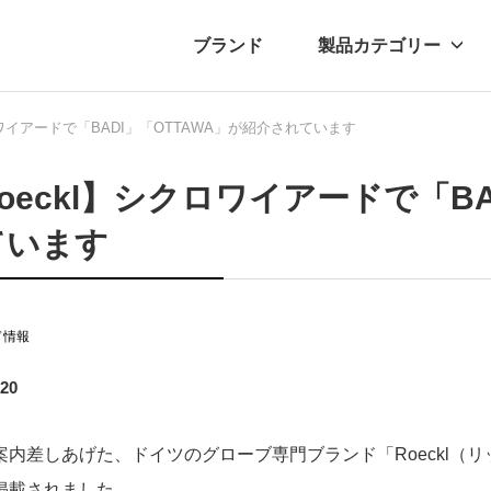
ブランド
製品カテゴリー
ロワイアードで「BADI」「OTTAWA」が紹介されています
転車
ュース
自転車パーツ
プレスリリース
アクセサリー
ブログ
ムー
アパ
oeckl】シクロワイアードで「BA
ています
ド情報
.20
案内差しあげた、ドイツのグローブ専門ブランド「Roeckl（リ
掲載されました。