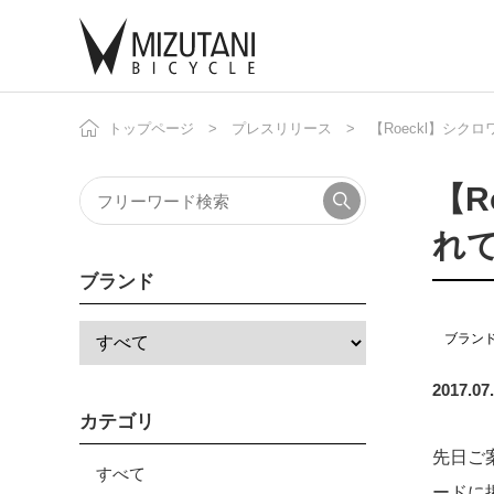
トップページ
プレスリリース
【Roeckl】シク
自
ニ
【R
れ
ブランド
ブラン
2017.07
カテゴリ
先日ご
すべて
ードに