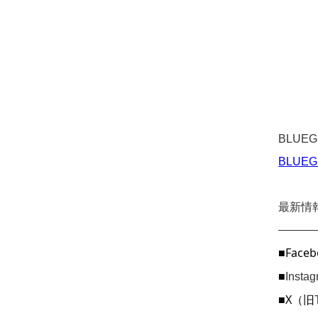
BLUE
BLUEG
最新情
———
■Faceb
■
Inst
■X（旧