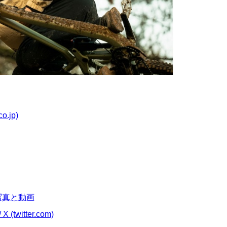
.jp)
am写真と動画
witter.com)