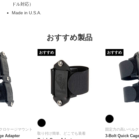
ドル対応）
Made in U.S.A.
おすすめ製品
おすすめ
おすすめ
クロケージマウント
固定力の高いベルク
取り付け簡単、どこでも装着
ge Adapter
3-Bolt Quick Cag