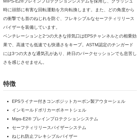
MIPS-E2®ブレインプロテクションシステムを採用し、クラッシュ
時に頭部に有害な回転運動を方向転換します。また、どの角度から
の衝撃でも首のねじれを防ぐ、フレキシブルなセーフティリリース
バイザーを装備しています。
ベンチレーションと2つの大きな排気口はEPSチャンネルとの相乗効
果で、高速でも低速でも快適さをキープ。ASTM認定のチンガード
には3つの大きな通気孔があり、終日のパークセッションでも息苦し
さを感じさせません。
特徴
EPSライナー付きコンポジットカーボン製アウターシェル
インモールドポリカーボネートシェル
Mips-E2® ブレインプロテクションシステム
セーフティリリースバイザーシステム
ねじれ防止フレキシブルバイザー