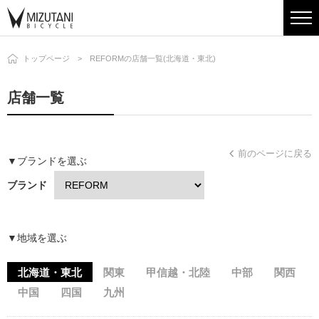
トップページ
REFORMの店舗一覧(北海道・東北)
店舗一覧
前のページに戻る
▼ブランドを選ぶ
ブランド
▼地域を選ぶ
北海道・東北
関東
甲信越・北陸
中部
関西
中国
四国
九州