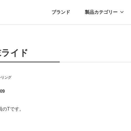
ブランド
製品カテゴリー
転車
ュース
自転車パーツ
プレスリリース
アクセサリー
ブログ
ムー
アパ
末ライド
ーリング
.09
員のTです。