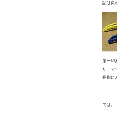
話は変
第一印
た。で
長期に
では。