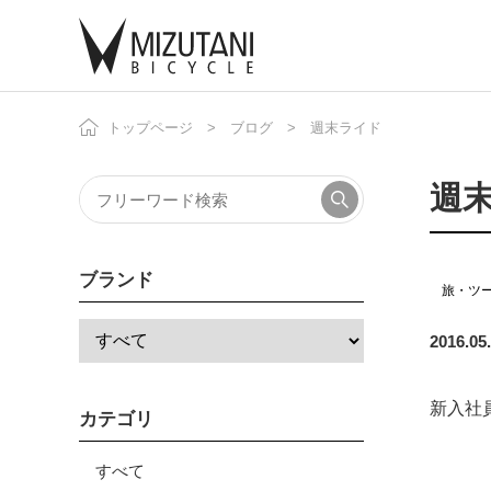
トップページ
ブログ
週末ライド
自
ニ
週
ブランド
旅・ツ
2016.05
新入社
カテゴリ
すべて