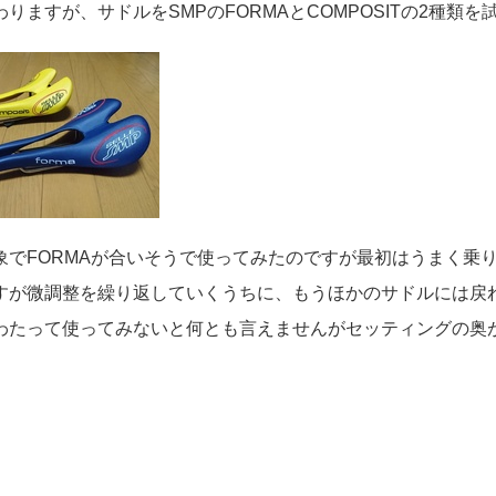
わりますが、サドルをSMPのFORMAとCOMPOSITの2種類
象でFORMAが合いそうで使ってみたのですが最初はうまく乗
すが微調整を繰り返していくうちに、もうほかのサドルには戻れ
わたって使ってみないと何とも言えませんがセッティングの奥