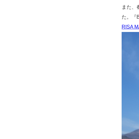
また、
た。『B
RISA 