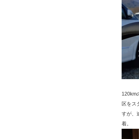
120
区をス
すが、
着。