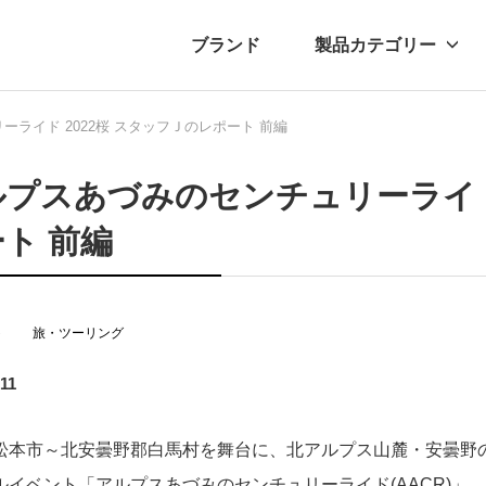
ブランド
製品カテゴリー
ライド 2022桜 スタッフＪのレポート 前編
転車
ュース
自転車パーツ
プレスリリース
アクセサリー
ブログ
ムー
アパ
プスあづみのセンチュリーライド 
ト 前編
ト
旅・ツーリング
.11
松本市～北安曇野郡白馬村を舞台に、北アルプス山麓・安曇野
イベント「アルプスあづみのセンチュリーライド(AACR)」。その第