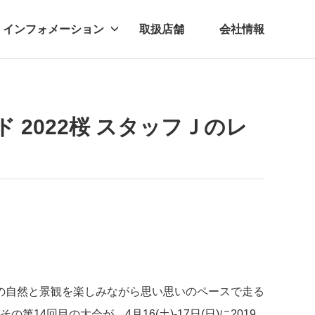
インフォメーション
取扱店舗
会社情報
ビー
レル
2022桜 スタッフＪのレ
の自然と景観を楽しみながら思い思いのペースで走る
14回目の大会が、4月16(土)-17日(日)に2019