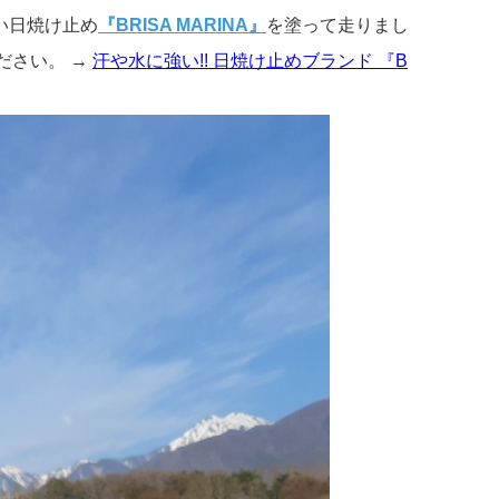
い日焼け止め
『BRISA MARINA』
を塗って走りまし
ださい。 →
汗や水に強い!! 日焼け止めブランド 『B