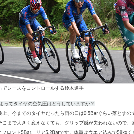
方でレースをコントロールする鈴木選手
によってタイヤの空気圧はどうしていますか？
験上、今までのタイヤだったら雨の日は0.5Barぐらい落とすので
そこまで大きく変えなくても、グリップ感が失われないので、
とフロント5Bar、リア5.2Barです。体重はウエア込みで58kg