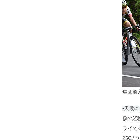
集団前
-天候
僕の経
ライで
25Cだ