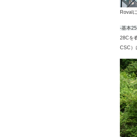
Rova
-基本
28C
CSC