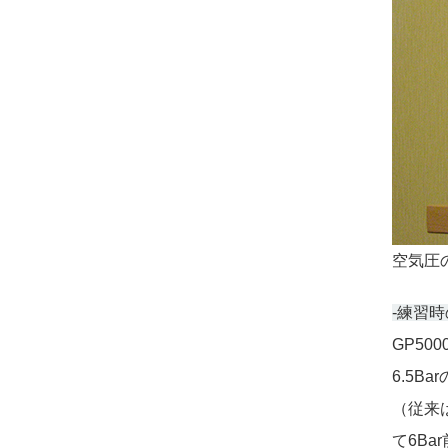
空気圧
-練習
GP50
6.5B
（従来
て6B