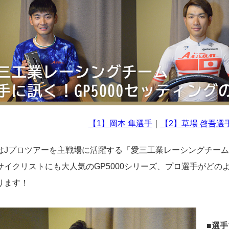
【1】岡本 隼選手
｜
【2】草場 啓吾選
はJプロツアーを主戦場に活躍する「愛三工業レーシングチー
サイクリストにも大人気のGP5000シリーズ、プロ選手がど
ります！
■選