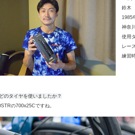
鈴木 譲
198
神奈
使用
レース
練習時
はどのタイヤを使いましたか？
00STRの700x25Cですね。