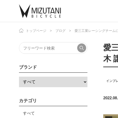
トップページ
ブログ
愛三工業レーシングチームに
自
ニ
愛
木 
ブランド
インプ
2022.08
カテゴリ
すべて