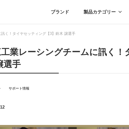
ブランド
製品カテゴリー
訊く！タイヤセッティング【3】鈴木 譲選手
転車
ュース
自転車パーツ
プレスリリース
アクセサリー
ブログ
ムー
アパ
三工業レーシングチームに訊く！
譲選手
レ
サポート情報
.12