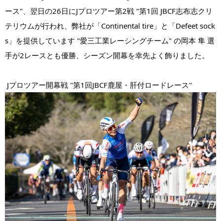
ース"、翌日の26日に
Jプロツアー第2戦 "第1回 JBCF志布志クリ
テリウムが行われ、弊社が「Continental tire」と「Defeet sock
s」を提供しています "愛三工業レーシングチーム" の岡本 隼 選
手が2レースとも優勝、シーズン開幕を幸先よく飾りました。
 Jプロツアー開幕戦 "第1回JBCF鹿屋・肝付ロードレース"