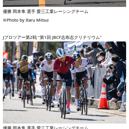
優勝 
岡本隼 選手 
愛三工業レーシングチーム
※Photo by Itaru Mitsui
Jプロツアー第2戦 "第1回 JBCF志布志クリテリウム"
優勝 
岡本隼 選手 
愛三工業レーシングチーム