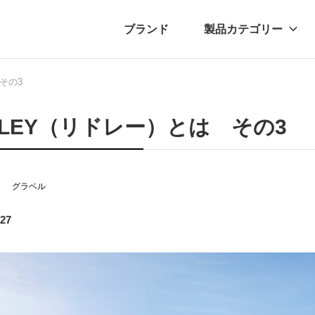
ブランド
製品カテゴリー
その3
転車
ュース
自転車パーツ
プレスリリース
アクセサリー
ブログ
ムー
アパ
DLEY（リドレー）とは その3
グラベル
.27