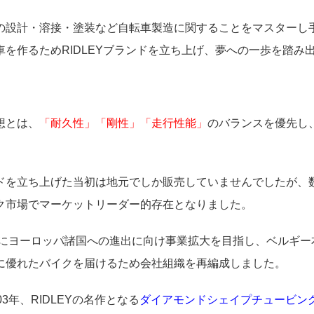
の設計・溶接・塗装など自転車製造に関することをマスターし手
車を作るためRIDLEYブランドを立ち上げ、夢への一歩を踏み
想とは、
「耐久性」「剛性」「走行性能」
のバランスを優先し
ドを立ち上げた当初は地元でしか販売していませんでしたが、
ク市場でマーケットリーダー的存在となりました。
2年にヨーロッパ諸国への進出に向け事業拡大を目指し、ベルギー本社
に優れたバイクを届けるため会社組織を再編成しました。
03年、RIDLEYの名作となる
ダイアモンドシェイプチュービン