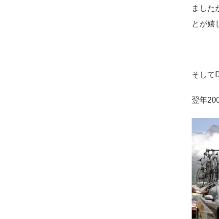
ました
とが嬉
そしてD
翌年2