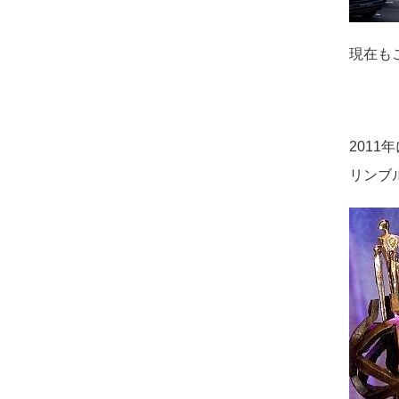
現在もこ
201
リンブ