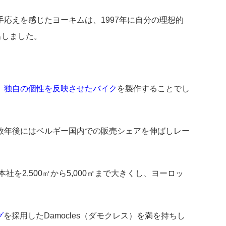
応えを感じたヨーキムは、1997年に自分の理想的
出しました。
、
独自の個性を反映させたバイク
を製作することでし
数年後にはベルギー国内での販売シェアを伸ばしレー
を2,500㎡から5,000㎡まで大きくし、ヨーロッ
グ
を採用したDamocles（ダモクレス）を満を持ちし