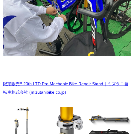
限定販売!! 20th LTD Pro Mechanic Bike Repair Stand｜ミズタニ自
転車株式会社 (mizutanibike.co.jp)