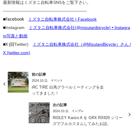
最新情報はミズタニ自転車SNSをご覧下さい。
————————————————————
■Facebook
ミズタニ自転車株式会社 | Facebook
■
Instagram
ミズタニ自転車株式会社(@mizutanibicycle) • Instagra
m写真と動画
■X (旧
Twitter)
ミズタニ自転車株式会社（@MizutaniBicycle）さん /
X (twitter.com)
前の記事
2024.10.11
イベント
iRC TIRE 白馬グラベルミーティングを走
ってきました！
次の記事
2024.10.11
インプレ
RIDLEY Kanzo A を GRX RX820 シリー
ズでフルカスタムしてみたお話。