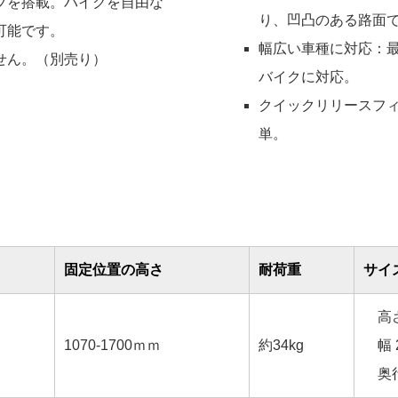
ブを搭載。バイクを自由な
り、凹凸のある路面
可能です。
幅広い車種に対応：最大
せん。（別売り）
バイクに対応。
クイックリリースフ
単。
固定位置の高さ
耐荷重
サイ
高さ 
1070-1700ｍｍ
約34kg
幅 
奥行