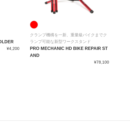
クランプ機構を一新、重量級バイクまでク
持ち
OLDER
ランプ可能な新型ワークスタンド
た、
PRO MECHANIC HD BIKE REPAIR ST
Pro U
¥4,200
AND
¥78,100