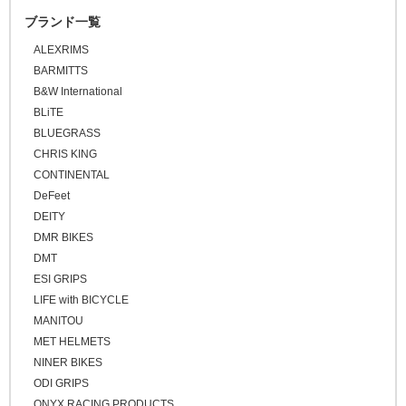
ブランド一覧
\50,001 ～
ALEXRIMS
BARMITTS
B&W International
BLiTE
BLUEGRASS
CHRIS KING
CONTINENTAL
DeFeet
DEITY
DMR BIKES
DMT
ESI GRIPS
LIFE with BICYCLE
MANITOU
MET HELMETS
NINER BIKES
ODI GRIPS
ONYX RACING PRODUCTS