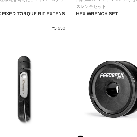
スレンチセット
 FIXED TORQUE BIT EXTENS
HEX WRENCH SET
¥3,630