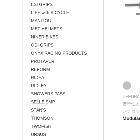
ESI GRIPS
LIFE with BICYCLE
MANITOU
MET HELMETS
NINER BIKES
ODI GRIPS
ONYX RACING PRODUCTS
PROTAPER
REFORM
RIDEA
RIDLEY
SHOWERS PASS
FEEDBA
SELLE SMP
携帯性と
STAN’S
ンチセッ
THOMSON
Modular
TWOFISH
URSUS