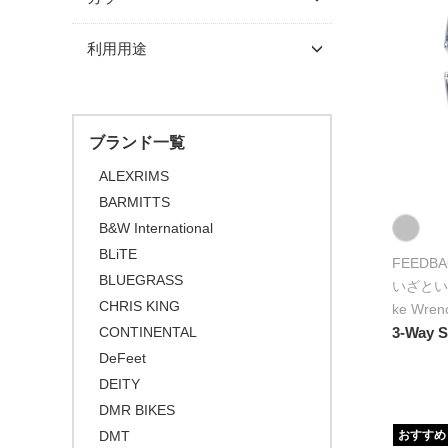
利用用途
ブランド一覧
ALEXRIMS
BARMITTS
B&W International
BLiTE
FEEDBA
BLUEGRASS
いざとい
CHRIS KING
ke Wren
CONTINENTAL
3-Way 
DeFeet
DEITY
DMR BIKES
DMT
おすすめ