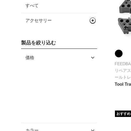
すべて
アクセサリー
ワークスタンド/ディスプレ
イスタンド
製品を絞り込む
サイクルトレーナー
ワークスタンド
価格
メンテナンス/工具
ディスプレイスタンド
サイクルトレーナー
FEEDBA
リペアス
関連アイテム
関連アイテム
工具
ールトレ
Tool Tr
おすすめ
カラー