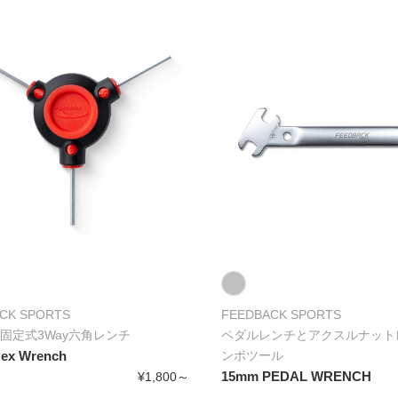
CK SPORTS
FEEDBACK SPORTS
固定式3Way六角レンチ
ペダルレンチとアクスルナット
Hex Wrench
ンボツール
15mm PEDAL WRENCH
¥1,800～