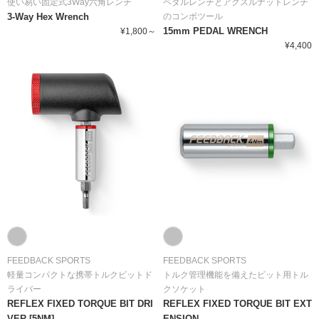
使い易い固定式3Way六角レンチ
ペダルレンチとアクスルナットレンチ
3-Way Hex Wrench
のコンボツール
15mm PEDAL WRENCH
¥1,800～
¥4,400
FEEDBACK SPORTS
FEEDBACK SPORTS
軽量コンパクトな携帯トルクビットド
トルク管理機能を備えたビット用トル
ライバー
クソケット
REFLEX FIXED TORQUE BIT DRI
REFLEX FIXED TORQUE BIT EXT
VER [5NM]
ENSION