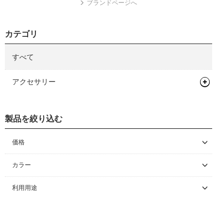
ブランドページへ
カテゴリ
すべて
アクセサリー
ワークスタンド/ディスプレイスタンド
製品を絞り込む
サイクルトレーナー
ワークスタンド
メンテナンス/工具
ディスプレイスタンド
サイクルトレーナー
価格
～ \5,000
関連アイテム
関連アイテム
工具
カラー
\5,001 ～ 10,000
利用用途
\10,001 ～ 20,000
\20,001 ～ 30,000