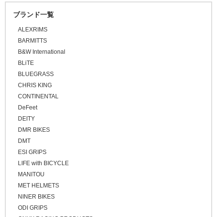
\30,001 ～ 50,000
ブランド一覧
\50,001 ～
ALEXRIMS
BARMITTS
B&W International
BLiTE
BLUEGRASS
CHRIS KING
CONTINENTAL
DeFeet
DEITY
DMR BIKES
DMT
ESI GRIPS
LIFE with BICYCLE
MANITOU
MET HELMETS
NINER BIKES
ODI GRIPS