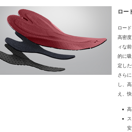
ロー
ロード
高密度
ィな前
的に吸
定した
さらに
し、高
え、快
高
ス
安