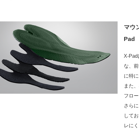
マウ
Pad
X-P
な、前
に特に
また、
フロー
さらに
してお
レにく