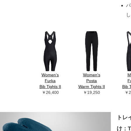
パ
し
Women‘s
Women's
M
Furka
Posta
F
Bib Tights II
Warm Tights II
Bib T
￥26,400
￥19,250
￥2
トレ
け：T