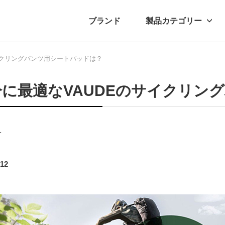
ブランド
製品カテゴリー
イクリングパンツ用シートパッドは？
転車
ュース
自転車パーツ
プレスリリース
アクセサリー
ブログ
ムー
アパ
分に最適なVAUDEのサイクリン
介
.12