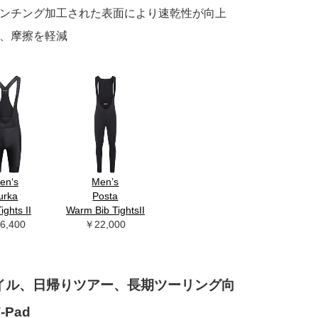
ンチング加工された表面により速乾性が向上
、摩擦を軽減
en‘s
Men’s
urka
Posta
ights II
Warm Bib TightsII
6,400
￥22,000
イル、日帰りツアー、長期ツーリング向
‑Pad