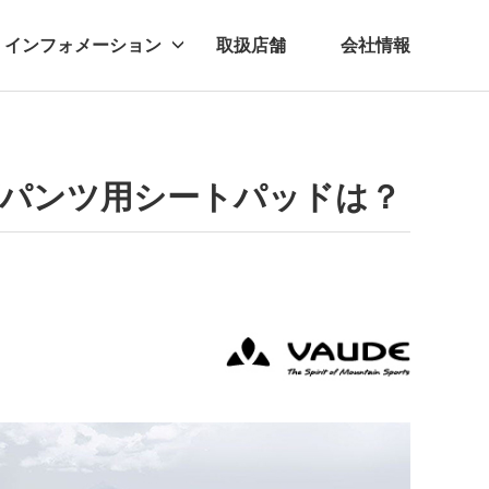
インフォメーション
取扱店舗
会社情報
ビー
レル
グパンツ用シートパッドは？