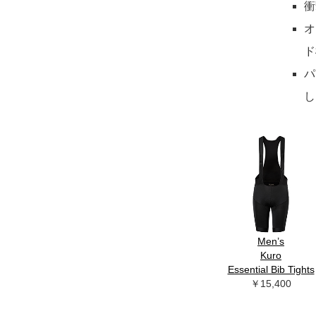
衝
オ
ド
パ
し
Men’s
Kuro
Essential Bib Tights
￥15,400