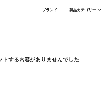
ブランド
製品カテゴリー
転車
ュース
自転車パーツ
プレスリリース
アクセサリー
ブログ
ムー
アパ
ットする内容がありませんでした