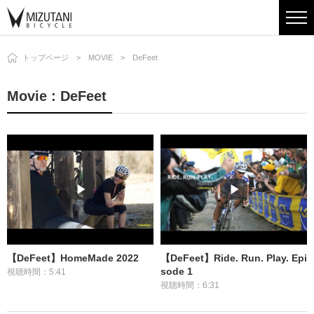
トップページ
MOVIE
DeFeet
Movie : DeFeet
【DeFeet】HomeMade 2022
【DeFeet】Ride. Run. Play. Epi
sode 1
視聴時間：5:41
視聴時間：6:31