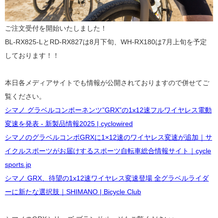
ご注文受付を開始いたしました！
BL-RX825-LとRD-RX827は8月下旬、WH-RX180は7月上旬を予定
しております！！
本日各メディアサイトでも情報が公開されておりますので併せてご
覧ください。
シマノ グラベルコンポーネンツ”GRX”の1x12速フルワイヤレス電動
変速を発表 - 新製品情報2025 | cyclowired
シマノのグラベルコンポGRXに1×12速のワイヤレス変速が追加｜サ
イクルスポーツがお届けするスポーツ自転車総合情報サイト｜cycle
sports.jp
シマノ GRX、待望の1x12速ワイヤレス変速登場 全グラベルライダ
ーに新たな選択肢｜SHIMANO | Bicycle Club