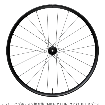
- フリーハブボディ交換可能（MICROSPLINEまたはHG Lスプライ