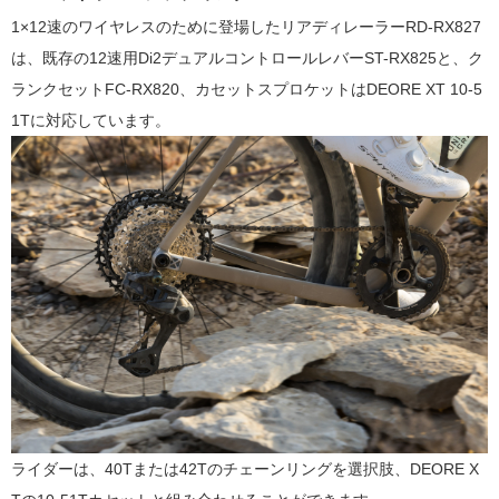
1×12速のワイヤレスのために登場したリアディレーラーRD-RX827
は、既存の12速用Di2デュアルコントロールレバーST-RX825と、ク
ランクセットFC-RX820、カセットスプロケットはDEORE XT 10-5
1Tに対応しています。
ライダーは、40Tまたは42Tのチェーンリングを選択肢、DEORE X