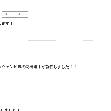
MET HELMETS
場します！
ッツェン所属の花田選手が就任しました！！
開始しました！