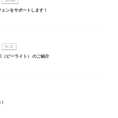
DeFeet
リッツェンをサポートします！
BLiTE
TE（ビーライト） のご紹介
始！