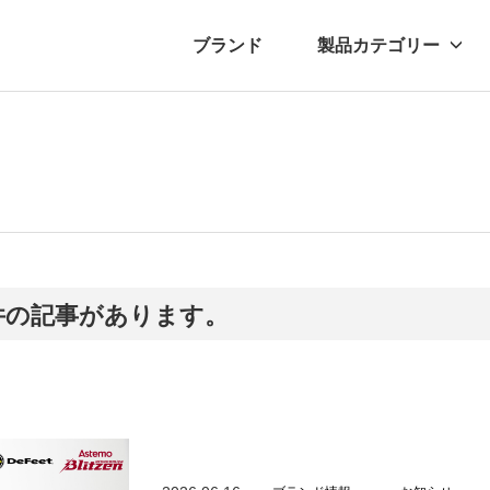
ブランド
製品カテゴリー
転車
ュース
自転車パーツ
プレスリリース
アクセサリー
ブログ
ムー
アパ
2件の記事があります。