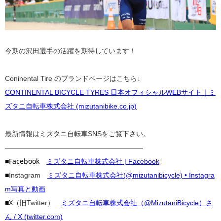
今期の沢田選手の活躍を期待しています！
Coninental Tire のブランドページはこちら↓
CONTINENTAL BICYCLE TYRES 日本オフィシャルWEBサイト｜ミ
ズタニ自転車株式会社 (mizutanibike.co.jp)
最新情報はミズタニ自転車SNSをご覧下さい。
————————————————————
■Facebook
ミズタニ自転車株式会社 | Facebook
■
Instagram
ミズタニ自転車株式会社(@mizutanibicycle) • Instagra
m写真と動画
■X（旧
Twitter）
ミズタニ自転車株式会社（@MizutaniBicycle）さ
ん / X (twitter.com)