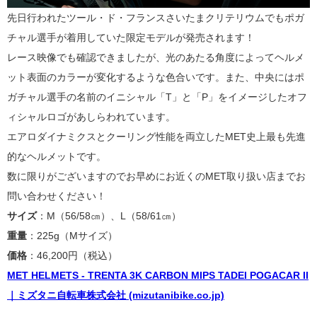
先日行われたツール・ド・フランスさいたまクリテリウムでもポガ
チャル選手が着用していた限定モデルが発売されます！
レース映像でも確認できましたが、光のあたる角度によってヘルメ
ット表面のカラーが変化するような色合いです。また、中央にはポ
ガチャル選手の名前のイニシャル「T」と「P」をイメージしたオフ
ィシャルロゴがあしらわれています。
エアロダイナミクスとクーリング性能を両立したMET史上最も先進
的なヘルメットです。
数に限りがございますのでお早めにお近くのMET取り扱い店までお
問い合わせください！
サイズ
：M（56/58㎝）、L（58/61㎝）
重量
：225g（Mサイズ）
価格
：46,200円（税込）
MET HELMETS - TRENTA 3K CARBON MIPS TADEI POGACAR II
｜ミズタニ自転車株式会社 (mizutanibike.co.jp)