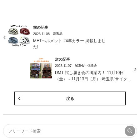
前の記事
2023.11.08
新製品
METヘルメット 24年カラー 掲載しまし
た!
次の記事
2023.11.07
試乗会・体験会
DMT 試し履き会の御案内！ 11月10日
（金）～11月13日（月） 埼玉県”サイクル
ショップ スフィーダ”様 11月10日（金）
～11月19日（日） 栃木県”関東自転車 株
式会社”様
戻る