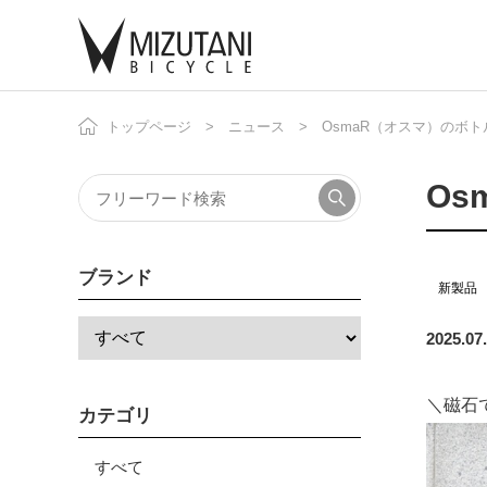
トップページ
ニュース
OsmaR（オスマ）のボ
自
ニ
Os
ブランド
新製品
2025.07
＼磁石
カテゴリ
すべて