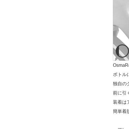
Osm
ボトル
独自の
前に引
装着は
簡単着