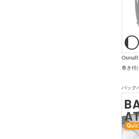
Osm
巻き付
バック