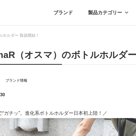
ブランド
製品カテゴリー
トルホルダー 取扱開始！
転車
ュース
自転車パーツ
プレスリリース
アクセサリー
ブログ
ムー
アパ
maR（オスマ）のボトルホルダー
ブランド情報
.30
で“ガチッ”。進化系ボトルホルダー日本初上陸！／