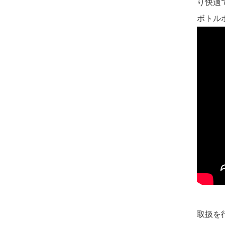
り快適
ボトル
取扱を